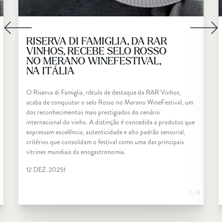
RISERVA DI FAMIGLIA, DA RAR
VINHOS, RECEBE SELO ROSSO
NO MERANO WINEFESTIVAL,
NA ITÁLIA
O Riserva di Famiglia, rótulo de destaque da RAR Vinhos,
acaba de conquistar o selo Rosso no Merano WineFestival, um
dos reconhecimentos mais prestigiados do cenário
internacional do vinho. A distinção é concedida a produtos que
expressam excelência, autenticidade e alto padrão sensorial,
critérios que consolidam o festival como uma das principais
vitrines mundiais da enogastronomia.
12 DEZ. 20251
1 / 4